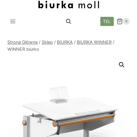
Przejdź
do
treści
TEL
0
Strona Główna
/
Sklep
/
BIURKA
/
BIURKA WINNER
/
WINNER biurko