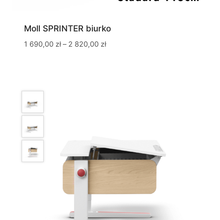
Moll SPRINTER biurko
Zakres
1 690,00
zł
–
2 820,00
zł
cen:
od
1
690,00 zł
do
2
820,00 zł