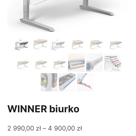
WINNER biurko
Zakres
2 990,00
zł
–
4 900,00
zł