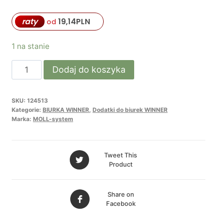
raty
19,14
PLN
od
1 na stanie
ilość
Dodaj do koszyka
GIANT
DRAWER
SKU:
124513
szuflada
Kategorie:
BIURKA WINNER
,
Dodatki do biurek WINNER
do
Marka:
MOLL-system
biurka
WINNER
Tweet This
Product
Share on
Facebook