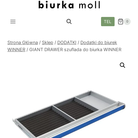
Przejdź
do
treści
TEL
0
Strona Główna
/
Sklep
/
DODATKI
/
Dodatki do biurek
WINNER
/
GIANT DRAWER szuflada do biurka WINNER