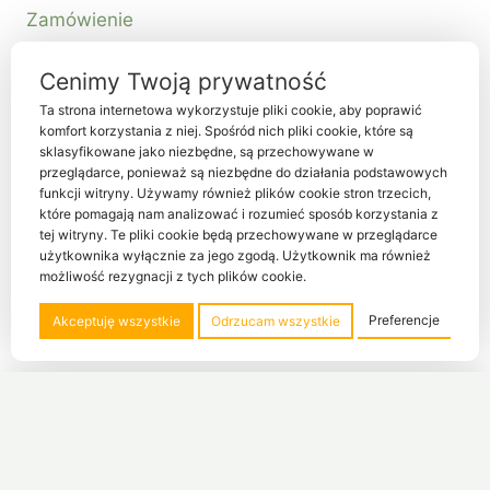
Zamówienie
Kontakt
Cenimy Twoją prywatność
Ta strona internetowa wykorzystuje pliki cookie, aby poprawić
komfort korzystania z niej. Spośród nich pliki cookie, które są
sklasyfikowane jako niezbędne, są przechowywane w
przeglądarce, ponieważ są niezbędne do działania podstawowych
funkcji witryny. Używamy również plików cookie stron trzecich,
które pomagają nam analizować i rozumieć sposób korzystania z
tej witryny. Te pliki cookie będą przechowywane w przeglądarce
© 2026 Habiter sp. z o.o. NIP 5214080341
użytkownika wyłącznie za jego zgodą. Użytkownik ma również
możliwość rezygnacji z tych plików cookie.
Designed by
Habiter Studio
Preferencje
Akceptuję wszystkie
Odrzucam wszystkie
GIANT DRAWER szuflada do biurka WINNER
660,00
zł
Dodaj do koszyka