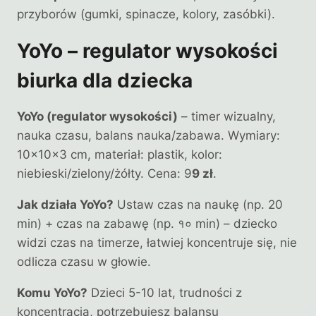
przyborów (gumki, spinacze, kolory, zasóbki).
YoYo – regulator wysokości
biurka dla dziecka
YoYo (regulator wysokości)
– timer wizualny,
nauka czasu, balans nauka/zabawa. Wymiary:
10×10×3 cm, materiał: plastik, kolor:
niebieski/zielony/żółty. Cena: 9
9 zł
.
Jak działa YoYo?
Ustaw czas na naukę (np. 20
min) + czas na zabawę (np. १० min) – dziecko
widzi czas na timerze, łatwiej koncentruje się, nie
odlicza czasu w głowie.
Komu YoYo?
Dzieci 5-10 lat, trudności z
koncentracją, potrzebujesz balansu