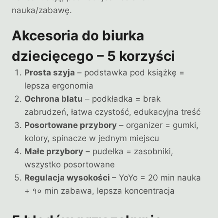
nauka/zabawę.
Akcesoria do biurka
dziecięcego – 5 korzyści
Prosta szyja
– podstawka pod książkę =
lepsza ergonomia
Ochrona blatu
– podkładka = brak
zabrudzeń, łatwa czystość, edukacyjna treść
Posortowane przybory
– organizer = gumki,
kolory, spinacze w jednym miejscu
Małe przybory
– pudełka = zasobniki,
wszystko posortowane
Regulacja wysokości
– YoYo = 20 min nauka
+ १० min zabawa, lepsza koncentracja