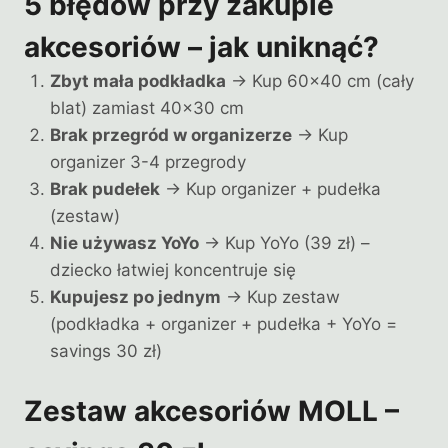
5 błędów przy zakupie
akcesoriów – jak uniknąć?
Zbyt mała podkładka
→ Kup 60×40 cm (cały
blat) zamiast 40×30 cm
Brak przegród w organizerze
→ Kup
organizer 3-4 przegrody
Brak pudełek
→ Kup organizer + pudełka
(zestaw)
Nie używasz YoYo
→ Kup YoYo (39 zł) –
dziecko łatwiej koncentruje się
Kupujesz po jednym
→ Kup zestaw
(podkładka + organizer + pudełka + YoYo =
savings 30 zł)
Zestaw akcesoriów MOLL –