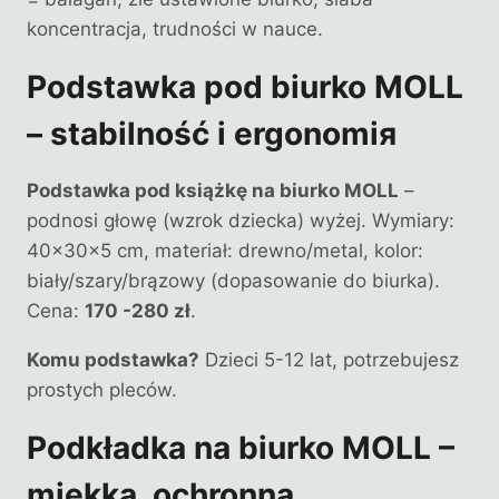
koncentracja, trudności w nauce.
Podstawka pod biurko MOLL
– stabilność i ergonomія
Podstawka pod książkę na biurko MOLL
–
podnosi głowę (wzrok dziecka) wyżej. Wymiary:
40×30×5 cm, materiał: drewno/metal, kolor:
biały/szary/brązowy (dopasowanie do biurka).
Cena:
170 -280 zł
.
Komu podstawka?
Dzieci 5-12 lat, potrzebujesz
prostych pleców.
Podkładka na biurko MOLL –
miękka, ochronna