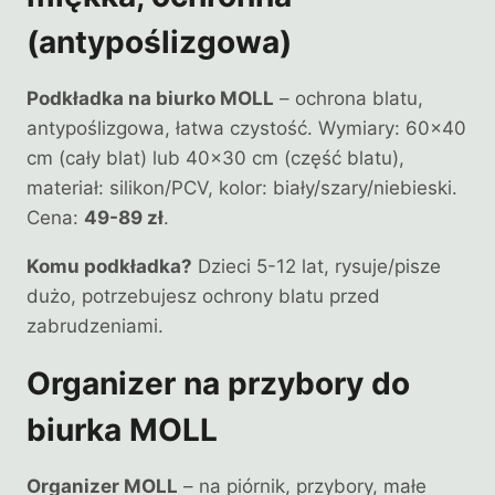
(antypoślizgowa)
Podkładka na biurko MOLL
– ochrona blatu,
antypoślizgowa, łatwa czystość. Wymiary: 60×40
cm (cały blat) lub 40×30 cm (część blatu),
materiał: silikon/PCV, kolor: biały/szary/niebieski.
Cena:
49-89 zł
.
Komu podkładka?
Dzieci 5-12 lat, rysuje/pisze
dużo, potrzebujesz ochrony blatu przed
zabrudzeniami.
Organizer na przybory do
biurka MOLL
Organizer MOLL
– na piórnik, przybory, małe