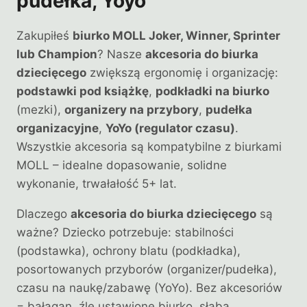
pudełka, Yoyo
Zakupiłeś
biurko MOLL Joker, Winner, Sprinter
lub Champion
? Nasze
akcesoria do biurka
dziecięcego
zwiększą ergonomię i organizację:
podstawki pod książkę
,
podkładki na biurko
(mezki),
organizery na przybory
,
pudełka
organizacyjne
,
YoYo (regulator czasu)
.
Wszystkie akcesoria są kompatybilne z biurkami
MOLL – idealne dopasowanie, solidne
wykonanie, trwałałość 5+ lat.
Dlaczego
akcesoria do biurka dziecięcego
są
ważne? Dziecko potrzebuje: stabilności
(podstawka), ochrony blatu (podkładka),
posortowanych przyborów (organizer/pudełka),
czasu na naukę/zabawę (YoYo). Bez akcesoriów
= bałagan, źle ustawione biurko, słaba