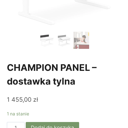
CHAMPION PANEL –
dostawka tylna
1 455,00
zł
1 na stanie
ilość
Dodaj do koszyka