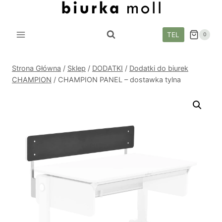
Przejdź
do
treści
TEL
0
Strona Główna
/
Sklep
/
DODATKI
/
Dodatki do biurek
CHAMPION
/
CHAMPION PANEL – dostawka tylna