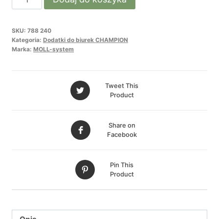
CHAMPION
PANEL
SKU:
788 240
-
Kategoria:
Dodatki do biurek CHAMPION
dostawka
Marka:
MOLL-system
tylna
Tweet This
Product
Share on
Facebook
Pin This
Product