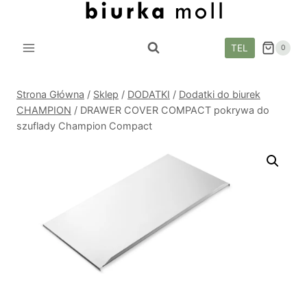
Przejdź
do
treści
TEL
0
Strona Główna
/
Sklep
/
DODATKI
/
Dodatki do biurek
CHAMPION
/
DRAWER COVER COMPACT pokrywa do
szuflady Champion Compact