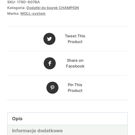
SKU:
179D-607BA
COMPACT
Kategoria:
Dodatki do biurek CHAMPION
pokrywa
Marka:
MOLL-system
do
szuflady
Tweet This
Champion
Product
Compact
Share on
Facebook
Pin This
Product
Opis
Informacje dodatkowe