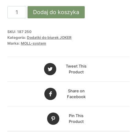
ilość
Dodaj do koszyka
SIDE
TOP
SKU:
187 250
panel
Kategoria:
Dodatki do biurek JOKER
boczny
Marka:
MOLL-system
do
JOKER
Tweet This
BIAŁY
Product
Share on
Facebook
Pin This
Product