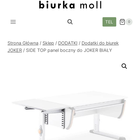
Przejdź
do
treści
TEL
0
Strona Główna
/
Sklep
/
DODATKI
/
Dodatki do biurek
JOKER
/
SIDE TOP panel boczny do JOKER BIAŁY