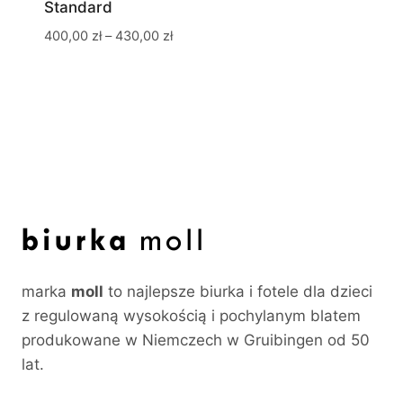
Standard
Zakres
400,00
zł
–
430,00
zł
cen:
od
400,00 zł
do
430,00 zł
marka
moll
to najlepsze biurka i fotele dla dzieci
z regulowaną wysokością i pochylanym blatem
produkowane w Niemczech w Gruibingen od 50
lat.