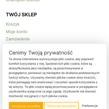
TWÓJ SKLEP
Koszyk
Moje konto
Zamówienie
Kontakt
Cenimy Twoją prywatność
Ta strona internetowa wykorzystuje pliki cookie, aby poprawić
komfort korzystania z niej. Spośród nich pliki cookie, które są
sklasyfikowane jako niezbędne, są przechowywane w
przeglądarce, ponieważ są niezbędne do działania podstawowych
funkcji witryny. Używamy również plików cookie stron trzecich,
które pomagają nam analizować i rozumieć sposób korzystania z
tej witryny. Te pliki cookie będą przechowywane w przeglądarce
© 2026 Habiter sp. z o.o. NIP 5214080341
użytkownika wyłącznie za jego zgodą. Użytkownik ma również
możliwość rezygnacji z tych plików cookie.
Designed by
Habiter Studio
Preferencje
Akceptuję wszystkie
Odrzucam wszystkie