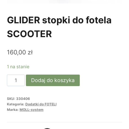
GLIDER stopki do fotela
SCOOTER
160,00
zł
1 na stanie
ilość
Dodaj do koszyka
GLIDER
stopki
SKU:
330406
do
Kategoria:
Dodatki do FOTELI
fotela
Marka:
MOLL-system
SCOOTER