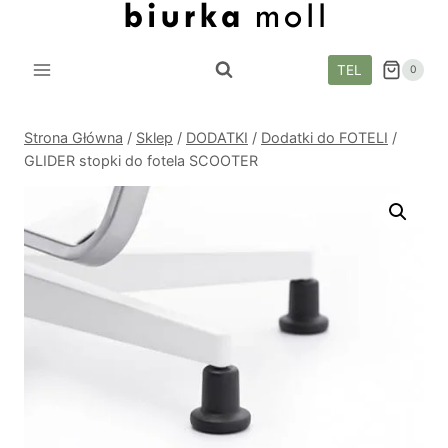
Przejdź
do
treści
TEL
0
Strona Główna
/
Sklep
/
DODATKI
/
Dodatki do FOTELI
/
GLIDER stopki do fotela SCOOTER