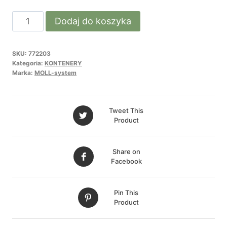
ilość
Dodaj do koszyka
CUBIC
kontener
SKU:
772203
do
Kategoria:
KONTENERY
biurka
Marka:
MOLL-system
CHAMPION
Tweet This
Product
Share on
Facebook
Pin This
Product