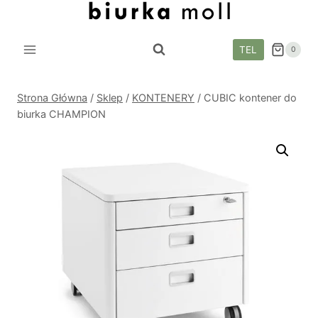
Przejdź
do
treści
TEL
0
Strona Główna
/
Sklep
/
KONTENERY
/
CUBIC kontener do
biurka CHAMPION