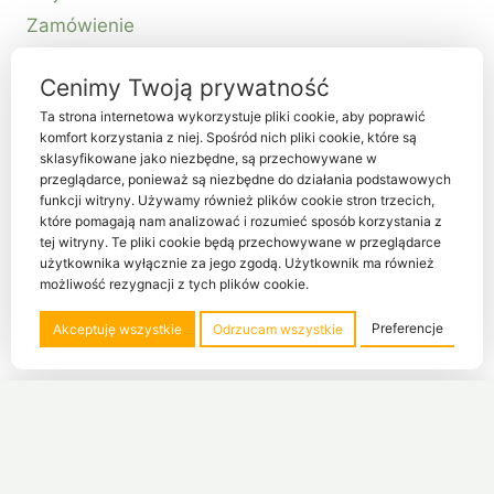
Zamówienie
Kontakt
Cenimy Twoją prywatność
Ta strona internetowa wykorzystuje pliki cookie, aby poprawić
komfort korzystania z niej. Spośród nich pliki cookie, które są
sklasyfikowane jako niezbędne, są przechowywane w
przeglądarce, ponieważ są niezbędne do działania podstawowych
funkcji witryny. Używamy również plików cookie stron trzecich,
które pomagają nam analizować i rozumieć sposób korzystania z
tej witryny. Te pliki cookie będą przechowywane w przeglądarce
© 2026 Habiter sp. z o.o. NIP 5214080341
użytkownika wyłącznie za jego zgodą. Użytkownik ma również
możliwość rezygnacji z tych plików cookie.
Designed by
Habiter Studio
Preferencje
Akceptuję wszystkie
Odrzucam wszystkie
CUBIC kontener do biurka CHAMPION
2 570,00
zł
Dodaj do koszyka