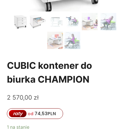
CUBIC kontener do
biurka CHAMPION
2 570,00
zł
raty
74,53
PLN
od
1 na stanie