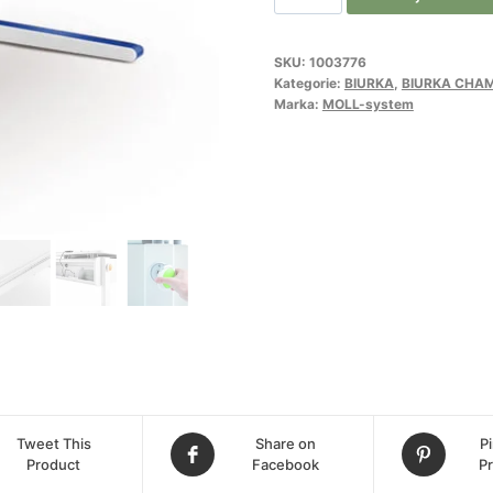
Champion
center
SKU:
1003776
up
Kategorie:
BIURKA
,
BIURKA CHA
biurko
Marka:
MOLL-system
Tweet This
Share on
Pi
Product
Facebook
P