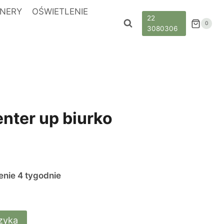
NERY
OŚWIETLENIE
22
0
3080306
nter up biurko
nie 4 tygodnie
zyka