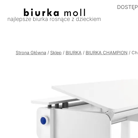
Przejdź
DOSTĘP
do
najlepsze biurka rosnące z dzieckiem
treści
Strona Główna
/
Sklep
/
BIURKA
/
BIURKA CHAMPION
/
Ch