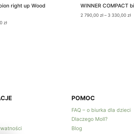
ion right up Wood
WINNER COMPACT bi
Z
2 790,00
zł
–
3 330,00
zł
c
00
zł
o
2
7
d
3
3
CJE
POMOC
FAQ – o biurka dla dzieci
Dlaczego Moll?
ywatności
Blog