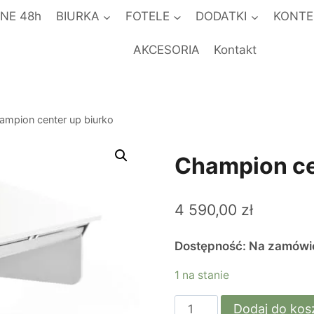
NE 48h
BIURKA
FOTELE
DODATKI
KONTE
AKCESORIA
Kontakt
ampion center up biurko
Champion ce
4 590,00
zł
Dostępność: Na zamówie
1 na stanie
ilość
Dodaj do kos