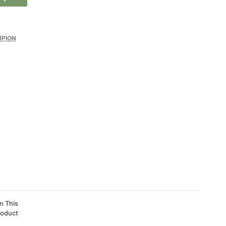
MPION
n This
roduct