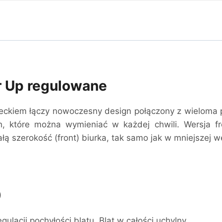
r Up regulowane
eckiem łączy nowoczesny design połączony z wieloma p
, które można wymieniać w każdej chwili. Wersja fr
łą szerokość (front) biurka, tak samo jak w mniejszej we
)
acji pochyłości blatu. Blat w całości uchylny.