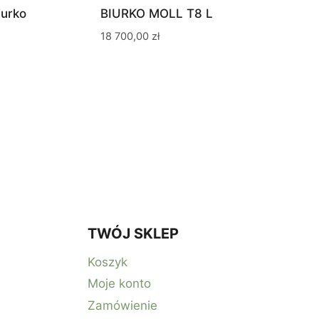
urko
BIURKO MOLL T8 L
akres
18 700,00
zł
en:
d
90,00 zł
o
30,00 zł
TWÓJ SKLEP
Koszyk
Moje konto
Zamówienie