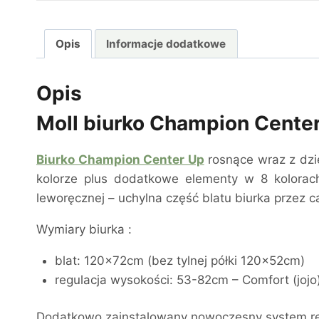
Opis
Informacje dodatkowe
Opis
Moll biurko Champion Cente
Biurko Champion Center Up
rosnące wraz z dzi
kolorze plus dodatkowe elementy w 8 kolorach
leworęcznej – uchylna część blatu biurka przez ca
Wymiary biurka :
blat: 120x72cm (bez tylnej półki 120x52cm)
regulacja wysokości: 53-82cm – Comfort (jojo
Dodatkowo zainstalowany nowoczesny system regul