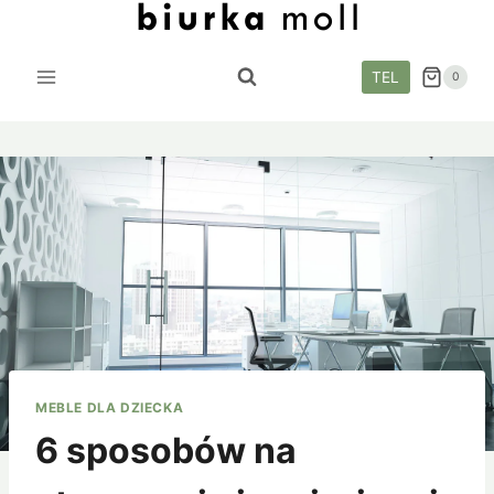
Przejdź
do
treści
TEL
0
MEBLE DLA DZIECKA
6 sposobów na