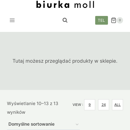
Przejdź
do
treści
TEL
0
Tutaj możesz przeglądać produkty w sklepie.
Wyświetlanie 10–13 z 13
VIEW :
9
24
ALL
wyników